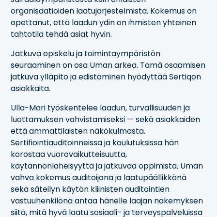
organisaatioiden laatujärjestelmistä. Kokemus on
opettanut, että laadun ydin on ihmisten yhteinen
tahtotila tehdä asiat hyvin.
Jatkuva opiskelu ja toimintaympäristön
seuraaminen on osa Uman arkea. Tämä osaamisen
jatkuva ylläpito ja edistäminen hyödyttää Sertiqon
asiakkaita.
Ulla-Mari työskentelee laadun, turvallisuuden ja
luottamuksen vahvistamiseksi — sekä asiakkaiden
että ammattilaisten näkökulmasta.
Sertifiointiauditoinneissa ja koulutuksissa hän
korostaa vuorovaikutteisuutta,
käytännönläheisyyttä ja jatkuvaa oppimista. Uman
vahva kokemus auditoijana ja laatupäällikkönä
sekä säteilyn käytön kliinisten auditointien
vastuuhenkilönä antaa hänelle laajan näkemyksen
siitä, mitä hyvä laatu sosiaali- ja terveyspalveluissa