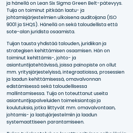
ja hänellä on Lean Six Sigma Green Belt-pätevyys.
Tuija on toiminut pitkään laatu- ja
johtamisjärjestelmien ulkoisena auditoijana (ISO
9001 ja SHQS). Hänellä on sekä taloudellista että
sote-alan juridista osaamista.
Tuijan tausta yhdistää talouden, juridiikan ja
strategisen kehittämisen osaamisen. Hän on
toiminut kehittämis-, johto- ja
asiantuntijatehtävissä, joissa painopiste on ollut
mm. yritysjärjestelyissä, integraatioissa, prosessien
ja laadun kehittämisessä, omavalvonnan
edistämisessä sekä taloudellisessa
mallintamisessa. Tuija on toteuttanut useita
asiantuntijapalveluiden toimeksiantoja ja
koulutuksia, jotka liittyvät mm. omavalvontaan,
johtamis- ja laatujärjestelmiin ja laadun
systemaattiseen parantamiseen.