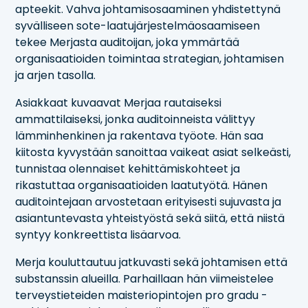
apteekit. Vahva johtamisosaaminen yhdistettynä
syvälliseen sote-laatujärjestelmäosaamiseen
tekee Merjasta auditoijan, joka ymmärtää
organisaatioiden toimintaa strategian, johtamisen
ja arjen tasolla.
Asiakkaat kuvaavat Merjaa rautaiseksi
ammattilaiseksi, jonka auditoinneista välittyy
lämminhenkinen ja rakentava työote. Hän saa
kiitosta kyvystään sanoittaa vaikeat asiat selkeästi,
tunnistaa olennaiset kehittämiskohteet ja
rikastuttaa organisaatioiden laatutyötä. Hänen
auditointejaan arvostetaan erityisesti sujuvasta ja
asiantuntevasta yhteistyöstä sekä siitä, että niistä
syntyy konkreettista lisäarvoa.
Merja kouluttautuu jatkuvasti sekä johtamisen että
substanssin alueilla. Parhaillaan hän viimeistelee
terveystieteiden maisteriopintojen pro gradu -