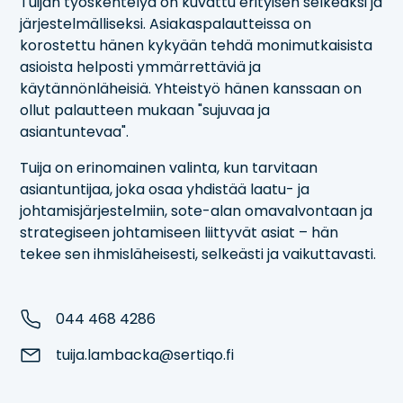
Tuijan työskentelyä on kuvattu erityisen selkeäksi ja
järjestelmälliseksi. Asiakaspalautteissa on
korostettu hänen kykyään tehdä monimutkaisista
asioista helposti ymmärrettäviä ja
käytännönläheisiä. Yhteistyö hänen kanssaan on
ollut palautteen mukaan "sujuvaa ja
asiantuntevaa".
Tuija on erinomainen valinta, kun tarvitaan
asiantuntijaa, joka osaa yhdistää laatu- ja
johtamisjärjestelmiin, sote-alan omavalvontaan ja
strategiseen johtamiseen liittyvät asiat – hän
tekee sen ihmisläheisesti, selkeästi ja vaikuttavasti.
044 468 4286
tuija.lambacka@sertiqo.fi