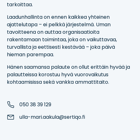
tarkoittaa.
Laadunhallinta on ennen kaikkea yhteinen
ajattelutapa – ei pelkkä järjestelmä. Uman
tavoitteena on auttaa organisaatioita
rakentamaan toimintaa, joka on vaikuttavaa,
turvallista ja eettisesti kestävää – joka päivä
hieman parempaa.
Hänen saamansa palaute on ollut erittäin hyvää ja
palautteissa korostuu hyvä vuorovaikutus
kohtaamisissa sekä vankka ammattitaito.
050 38 39 129
ulla-mari.aakula@sertiqo.fi