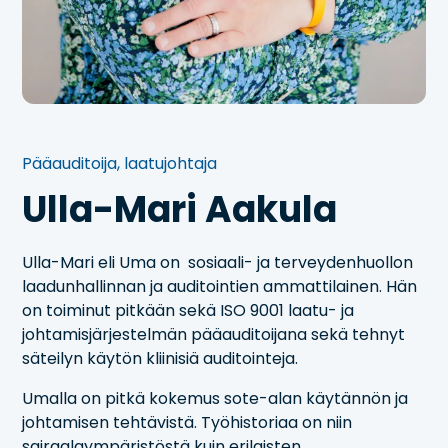
Pääauditoija, laatujohtaja
Ulla-Mari Aakula
Ulla-Mari eli Uma on sosiaali- ja terveydenhuollon
laadunhallinnan ja auditointien ammattilainen. Hän
on toiminut pitkään sekä ISO 9001 laatu- ja
johtamisjärjestelmän pääauditoijana sekä tehnyt
säteilyn käytön kliinisiä auditointeja.
Umalla on pitkä kokemus sote-alan käytännön ja
johtamisen tehtävistä. Työhistoriaa on niin
sairaalaympäristöstä kuin erilaisten