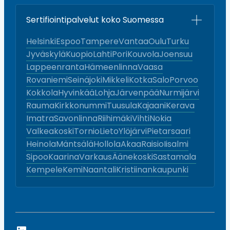
Sertifiointipalvelut koko Suomessa
Helsinki
Espoo
Tampere
Vantaa
Oulu
Turku
Jyväskylä
Kuopio
Lahti
Pori
Kouvola
Joensuu
Lappeenranta
Hämeenlinna
Vaasa
Rovaniemi
Seinäjoki
Mikkeli
Kotka
Salo
Porvoo
Kokkola
Hyvinkää
Lohja
Järvenpää
Nurmijärvi
Rauma
Kirkkonummi
Tuusula
Kajaani
Kerava
Imatra
Savonlinna
Riihimäki
Vihti
Nokia
Valkeakoski
Tornio
Lieto
Ylöjärvi
Pietarsaari
Heinola
Mäntsälä
Hollola
Akaa
Raisio
Iisalmi
Sipoo
Kaarina
Varkaus
Äänekoski
Sastamala
Kempele
Kemi
Naantali
Kristiinankaupunki