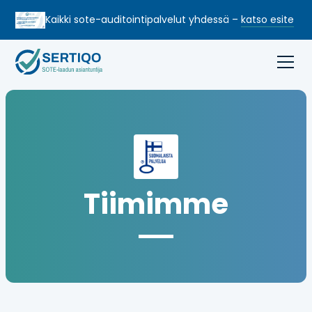
Kaikki sote-auditointi­palvelut yhdessä –
katso esite
Tiimimme