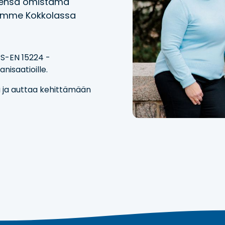
idensa omistama
oimimme Kokkolassa
FS-EN 15224 -
anisaatioille.
a ja auttaa kehittämään