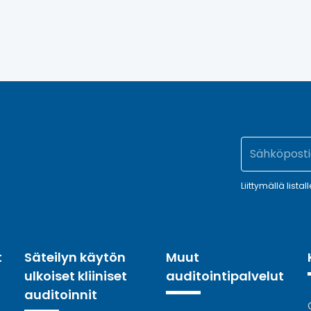
Liittymällä listal
t
Säteilyn käytön
Muut
ulkoiset kliiniset
auditointipalvelut
auditoinnit