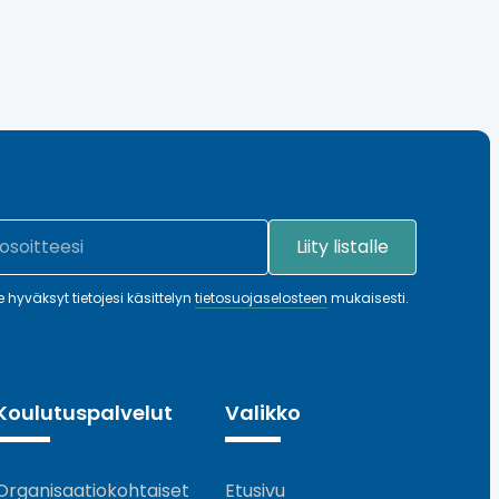
le hyväksyt tietojesi käsittelyn
tietosuojaselosteen
mukaisesti.
Koulutuspalvelut
Valikko
Organisaatiokohtaiset
Etusivu