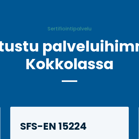
Sertifiointipalvelu
tustu palveluihi
Kokkolassa
SFS-EN 15224