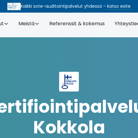
Kaikki sote-auditointi­palvelut yhdessä –
katso esite
ut
Meistä
Referenssit & kokemus
Yhteystie
ertifiointi­palvel
Kokkola