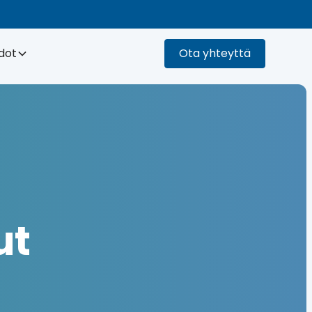
dot
Ota yhteyttä
ut