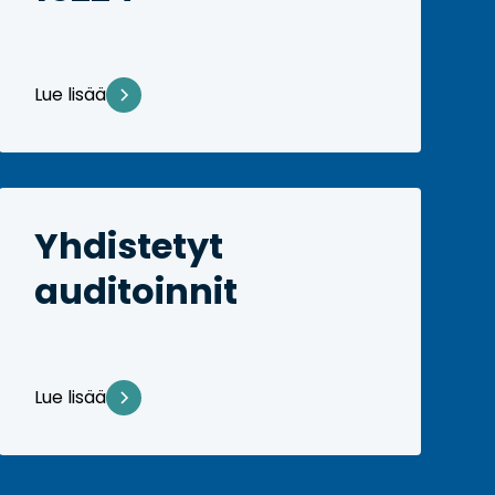
Lue lisää
Yhdistetyt
auditoinnit
Lue lisää