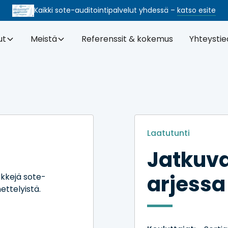
Kaikki sote-auditointi­palvelut yhdessä –
katso esite
ut
Meistä
Referenssit & kokemus
Yhteystie
Laatutunti
Jatkuv
arjessa
rkkejä sote-
ttelyistä.