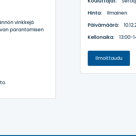
Kouluttajat:
Sertiq
Hinta:
Ilmainen
ännön vinkkejä
Päivämäärä:
10.12
tkuvan parantamisen
Kellonaika:
13:00-1
Ilmoittaudu
to.