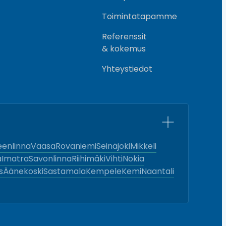
Toimintatapamme
Referenssit
& kokemus
Yhteystiedot
enlinna
Vaasa
Rovaniemi
Seinäjoki
Mikkeli
a
Imatra
Savonlinna
Riihimäki
Vihti
Nokia
s
Äänekoski
Sastamala
Kempele
Kemi
Naantali