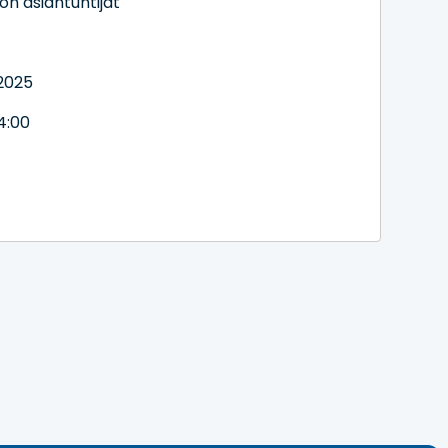
on asiantuntijat
.2025
4:00