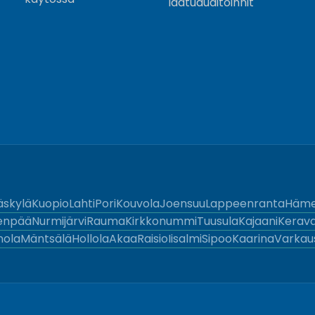
laatuauditoinnit
äskylä
Kuopio
Lahti
Pori
Kouvola
Joensuu
Lappeenranta
Häme
enpää
Nurmijärvi
Rauma
Kirkkonummi
Tuusula
Kajaani
Kerav
nola
Mäntsälä
Hollola
Akaa
Raisio
Iisalmi
Sipoo
Kaarina
Varkau