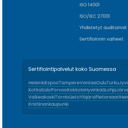
ISO 14001
ISO/IEC 27001
Yhdistetyt auditoinnit
Sertifioinnin vaiheet
Sertifiointipalvelut koko Suomessa
Helsinki
Espoo
Tampere
Vantaa
Oulu
Turku
Jyv
Kotka
Salo
Porvoo
Kokkola
Hyvinkää
Lohja
Järv
Valkeakoski
Tornio
Lieto
Ylöjärvi
Pietarsaari
Hei
Kristiinankaupunki