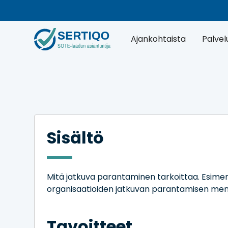
Ajankohtaista
Palvel
Sisältö
Mitä jatkuva parantaminen tarkoittaa. Esime
organisaatioiden jatkuvan parantamisen mene
Tavoitteet