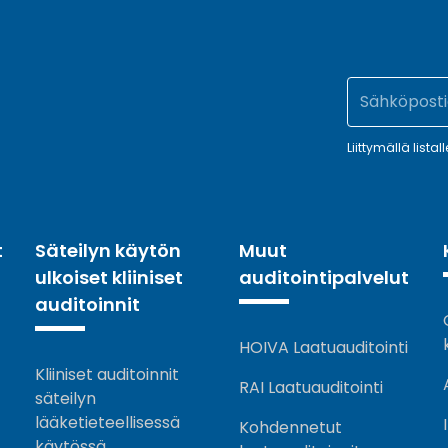
Liittymällä listal
t
Säteilyn käytön
Muut
ulkoiset kliiniset
auditointipalvelut
auditoinnit
HOIVA Laatuauditointi
Kliiniset auditoinnit
RAI Laatuauditointi
säteilyn
lääketieteellisessä
Kohdennetut
käytössä