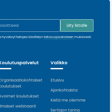
le hyväksyt tietojesi käsittelyn
tietosuojaselosteen
mukaisesti.
Koulutuspalvelut
Valikko
Organisaatiokohtaiset
Etusivu
koulutukset
Ajankohtaista
Avoimet koulutukset
Keitä me olemme
Ilmaiset webinaarit
Sertiqon tarina